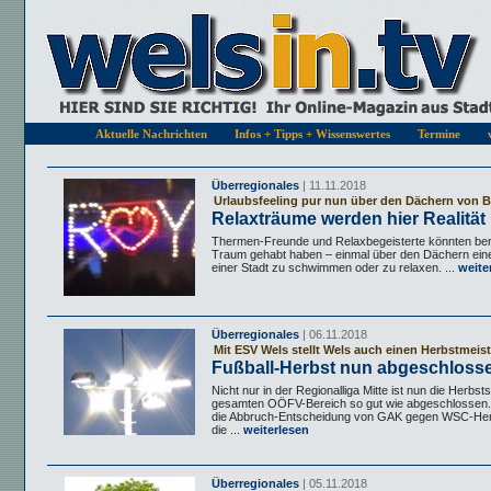
Aktuelle Nachrichten
Infos + Tipps + Wissenswertes
Termine
Überregionales
| 11.11.2018
Urlaubsfeeling pur nun über den Dächern von B
Relaxträume werden hier Realität
Thermen-Freunde und Relaxbegeisterte könnten ber
Traum gehabt haben – einmal über den Dächern ei
einer Stadt zu schwimmen oder zu relaxen. ...
weite
Überregionales
| 06.11.2018
Mit ESV Wels stellt Wels auch einen Herbstmeist
Fußball-Herbst nun abgeschloss
Nicht nur in der Regionalliga Mitte ist nun die Herbs
gesamten OÖFV-Bereich so gut wie abgeschlossen.
die Abbruch-Entscheidung von GAK gegen WSC-Hert
die ...
weiterlesen
Überregionales
| 05.11.2018