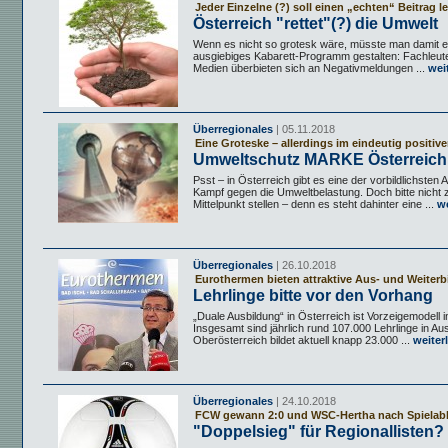
Jeder Einzelne (?) soll einen „echten“ Beitrag l
Österreich "rettet"(?) die Umwelt
Wenn es nicht so grotesk wäre, müsste man damit ei
ausgiebiges Kabarett-Programm gestalten: Fachleute,
Medien überbieten sich an Negativmeldungen ...
weit
Überregionales
| 05.11.2018
Eine Groteske – allerdings im eindeutig positiv
Umweltschutz MARKE Österreich
Psst – in Österreich gibt es eine der vorbildlichsten
Kampf gegen die Umweltbelastung. Doch bitte nicht z
Mittelpunkt stellen – denn es steht dahinter eine ...
we
Überregionales
| 26.10.2018
Eurothermen bieten attraktive Aus- und Weiterb
Lehrlinge bitte vor den Vorhang
„Duale Ausbildung“ in Österreich ist Vorzeigemodell 
Insgesamt sind jährlich rund 107.000 Lehrlinge in Au
Oberösterreich bildet aktuell knapp 23.000 ...
weiter
Überregionales
| 24.10.2018
FCW gewann 2:0 und WSC-Hertha nach Spielabb
"Doppelsieg" für Regionallisten?