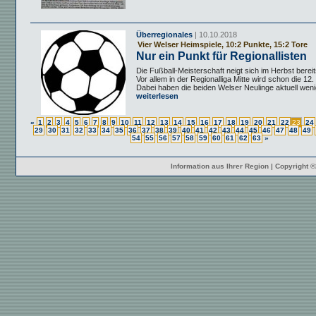
Überregionales
| 10.10.2018
Vier Welser Heimspiele, 10:2 Punkte, 15:2 Tore
Nur ein Punkt für Regionallisten
Die Fußball-Meisterschaft neigt sich im Herbst bere
Vor allem in der Regionalliga Mitte wird schon die 12.
Dabei haben die beiden Welser Neulinge aktuell wenig
weiterlesen
«
1
2
3
4
5
6
7
8
9
10
11
12
13
14
15
16
17
18
19
20
21
22
23
24
29
30
31
32
33
34
35
36
37
38
39
40
41
42
43
44
45
46
47
48
49
54
55
56
57
58
59
60
61
62
63
»
Information aus Ihrer Region | Copyright 