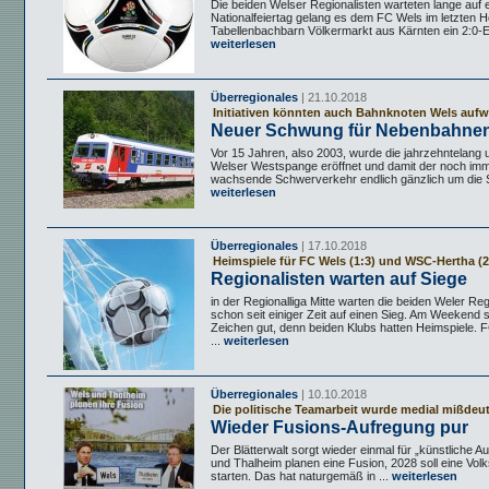
Die beiden Welser Regionalisten warteten lange auf 
Nationalfeiertag gelang es dem FC Wels im letzten 
Tabellenbachbarn Völkermarkt aus Kärnten ein 2:0-Erf
weiterlesen
Überregionales
| 21.10.2018
Initiativen könnten auch Bahnknoten Wels aufw
Neuer Schwung für Nebenbahne
Vor 15 Jahren, also 2003, wurde die jahrzehntelang
Welser Westspange eröffnet und damit der noch imm
wachsende Schwerverkehr endlich gänzlich um die St
weiterlesen
Überregionales
| 17.10.2018
Heimspiele für FC Wels (1:3) und WSC-Hertha (2
Regionalisten warten auf Siege
in der Regionalliga Mitte warten die beiden Weler Reg
schon seit einiger Zeit auf einen Sieg. Am Weekend 
Zeichen gut, denn beiden Klubs hatten Heimspiele. F
...
weiterlesen
Überregionales
| 10.10.2018
Die politische Teamarbeit wurde medial mißdeut
Wieder Fusions-Aufregung pur
Der Blätterwalt sorgt wieder einmal für „künstliche A
und Thalheim planen eine Fusion, 2028 soll eine Vol
starten. Das hat naturgemäß in ...
weiterlesen