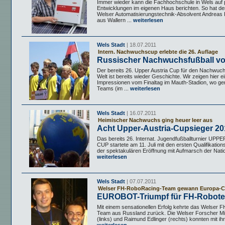
Immer wieder kann die Fachhochschule in Wels auf p
Entwicklungen im eigenen Haus berichten. So hat der
Welser Automatisierungstechnik-Absolvent Andreas 
aus Wallern ...
weiterlesen
Wels Stadt
| 18.07.2011
Intern. Nachwuchscup erlebte die 26. Auflage
Russischer Nachwuchsfußball v
Der bereits 26. Upper Austria Cup für den Nachwucht
Welt ist bereits wieder Geschichte. Wir zeigen hier e
Impressionen vom Finaltag im Mauth-Stadion, wo ge
Teams (im ...
weiterlesen
Wels Stadt
| 16.07.2011
Heimischer Nachwuchs ging heuer leer aus
Acht Upper-Austria-Cupsieger 20
Das bereits 26. Internat. Jugendfußballturnier UP
CUP startete am 11. Juli mit den ersten Qualifikation
der spektakulären Eröffnung mit Aufmarsch der Natio
weiterlesen
Wels Stadt
| 07.07.2011
Welser FH-RoboRacing-Team gewann Europa-C
EUROBOT-Triumpf für FH-Robote
Mit einem sensationellen Erfolg kehrte das Welser
Team aus Russland zurück. Die Welser Forscher M
(links) und Raimund Edlinger (rechts) konnten mit ih