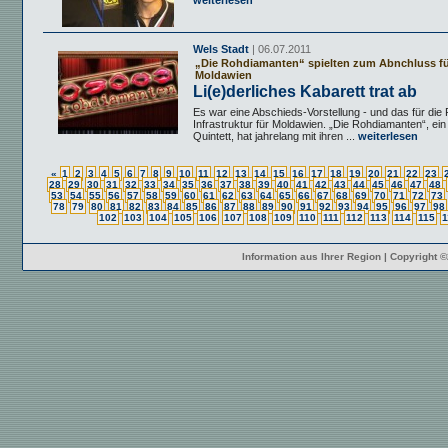
weiterlesen
Wels Stadt
| 06.07.2011
„Die Rohdiamanten“ spielten zum Abnchluss f
Moldawien
Li(e)derliches Kabarett trat ab
Es war eine Abschieds-Vorstellung - und das für die
Infrastruktur für Moldawien. „Die Rohdiamanten“, ein
Quintett, hat jahrelang mit ihren ...
weiterlesen
«
1
2
3
4
5
6
7
8
9
10
11
12
13
14
15
16
17
18
19
20
21
22
23
28
29
30
31
32
33
34
35
36
37
38
39
40
41
42
43
44
45
46
47
48
53
54
55
56
57
58
59
60
61
62
63
64
65
66
67
68
69
70
71
72
73
78
79
80
81
82
83
84
85
86
87
88
89
90
91
92
93
94
95
96
97
98
102
103
104
105
106
107
108
109
110
111
112
113
114
115
1
Information aus Ihrer Region | Copyright 