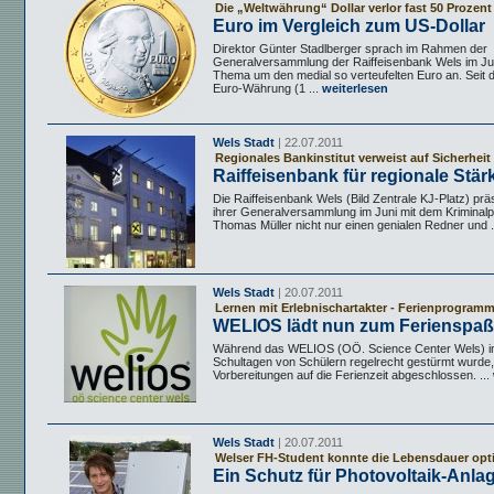
Die „Weltwährung“ Dollar verlor fast 50 Prozent
Euro im Vergleich zum US-Dollar
Direktor Günter Stadlberger sprach im Rahmen der
Generalversammlung der Raiffeisenbank Wels im Ju
Thema um den medial so verteufelten Euro an. Seit 
Euro-Währung (1 ...
weiterlesen
Wels Stadt
| 22.07.2011
Regionales Bankinstitut verweist auf Sicherheit
Raiffeisenbank für regionale Stär
Die Raiffeisenbank Wels (Bild Zentrale KJ-Platz) präs
ihrer Generalversammlung im Juni mit dem Kriminal
Thomas Müller nicht nur einen genialen Redner und .
Wels Stadt
| 20.07.2011
Lernen mit Erlebnischartakter - Ferienprogram
WELIOS lädt nun zum Ferienspaß
Während das WELIOS (OÖ. Science Center Wels) in
Schultagen von Schülern regelrecht gestürmt wurde, 
Vorbereitungen auf die Ferienzeit abgeschlossen. ...
Wels Stadt
| 20.07.2011
Welser FH-Student konnte die Lebensdauer opt
Ein Schutz für Photovoltaik-Anla