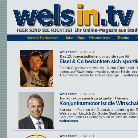
Aktuelle Nachrichten
Infos + Tipps + Wissenswertes
Termine
Wels Stadt
| 28.07.2011
Das 13. Innenstadtkriterium wurde zum Hit
Eisel & Co bedankten sich sportl
Für die Organisatoren war die 13 eine Glückszahl. 
Innenstadt-Radkriterium wurde zu einem Hit der beso
Traumwetter sorgte für eine einzigartige ...
weiterle
Wels Stadt
| 22.07.2011
Bankdirektor sprach zu aktuellen Themen
Konjunkturmotor ist die Wirtschaf
Klartext. Im Rahmen der Generalversammlung der R
Wels sprach kürzlich Dir. Günter Stadlberger (Bild) i
Saal vom Schloss Puchberg auch deutlich die aktuelle
weiterlesen
Wels Stadt
| 22.07.2011