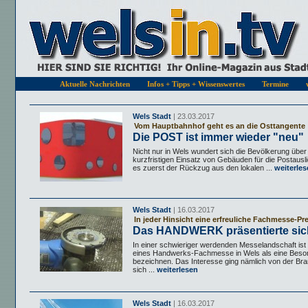
Aktuelle Nachrichten
Infos + Tipps + Wissenswertes
Termine
Wels Stadt
| 23.03.2017
Vom Hauptbahnhof geht es an die Osttangente
Die POST ist immer wieder "neu"
Nicht nur in Wels wundert sich die Bevölkerung über 
kurzfristigen Einsatz von Gebäuden für die Postausl
es zuerst der Rückzug aus den lokalen ...
weiterles
Wels Stadt
| 16.03.2017
In jeder Hinsicht eine erfreuliche Fachmesse-Pr
Das HANDWERK präsentierte sic
In einer schwieriger werdenden Messelandschaft ist
eines Handwerks-Fachmesse in Wels als eine Beson
bezeichnen. Das Interesse ging nämlich von der Bra
sich ...
weiterlesen
Wels Stadt
| 16.03.2017