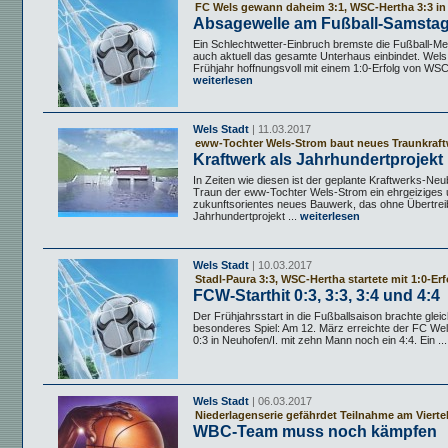
FC Wels gewann daheim 3:1, WSC-Hertha 3:3 in
Absagewelle am Fußball-Samsta
Ein Schlechtwetter-Einbruch bremste die Fußball-Mei
auch aktuell das gesamte Unterhaus einbindet. Wels 
Frühjahr hoffnungsvoll mit einem 1:0-Erfolg von WSC
weiterlesen
Wels Stadt
| 11.03.2017
eww-Tochter Wels-Strom baut neues Traunkraft
Kraftwerk als Jahrhundertprojekt
In Zeiten wie diesen ist der geplante Kraftwerks-Ne
Traun der eww-Tochter Wels-Strom ein ehrgeiziges
zukunftsorientes neues Bauwerk, das ohne Übertrei
Jahrhundertprojekt ...
weiterlesen
Wels Stadt
| 10.03.2017
Stadl-Paura 3:3, WSC-Hertha startete mit 1:0-Erf
FCW-Starthit 0:3, 3:3, 3:4 und 4:4
Der Frühjahrsstart in die Fußballsaison brachte gleic
besonderes Spiel: Am 12. März erreichte der FC We
0:3 in Neuhofen/I. mit zehn Mann noch ein 4:4. Ein ...
Wels Stadt
| 06.03.2017
Niederlagenserie gefährdet Teilnahme am Viertel
WBC-Team muss noch kämpfen