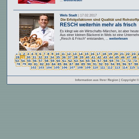
...
weiterlesen
Wels Stadt
| 17.02.2017
Die Erfolgsfaktoren sind Qualität und Rohstoffp
RESCH weiterhin mehr als frisch
Es klingt wie ein Wirtschafts-Märchen, ist aber heute 
Aus einer kleinen Bäckerei in Wels ist eine Untern
„Resch & Frisch“ entstanden, ...
weiterlesen
«
1
2
3
4
5
6
7
8
9
10
11
12
13
14
15
16
17
18
19
20
21
22
23
28
29
30
31
32
33
34
35
36
37
38
39
40
41
42
43
44
45
46
47
48
53
54
55
56
57
58
59
60
61
62
63
64
65
66
67
68
69
70
71
72
73
78
79
80
81
82
83
84
85
86
87
88
89
90
91
92
93
94
95
96
97
98
102
103
104
105
106
107
108
109
110
111
112
113
114
115
1
Information aus Ihrer Region | Copyright 