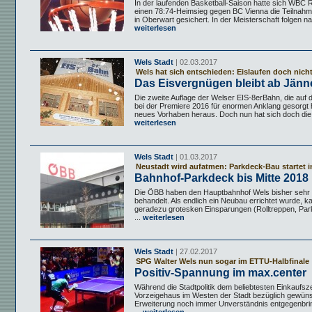
In der laufenden Basketball-Saison hatte sich WBC R
einen 78:74-Heimsieg gegen BC Vienna die Teilnahm
in Oberwart gesichert. In der Meisterschaft folgen na
weiterlesen
Wels Stadt
| 02.03.2017
Wels hat sich entschieden: Eislaufen doch nich
Das Eisvergnügen bleibt ab Jänn
Die zweite Auflage der Welser EIS-8erBahn, die auf 
bei der Premiere 2016 für enormen Anklang gesorgt h
neues Vorhaben heraus. Doch nun hat sich doch die V
weiterlesen
Wels Stadt
| 01.03.2017
Neustadt wird aufatmen: Parkdeck-Bau startet i
Bahnhof-Parkdeck bis Mitte 2018
Die ÖBB haben den Hauptbahnhof Wels bisher sehr s
behandelt. Als endlich ein Neubau errichtet wurde, 
geradezu grotesken Einsparungen (Rolltreppen, Pa
...
weiterlesen
Wels Stadt
| 27.02.2017
SPG Walter Wels nun sogar im ETTU-Halbfinale
Positiv-Spannung im max.center
Während die Stadtpolitik dem beliebtesten Einkaufs
Vorzeigehaus im Westen der Stadt bezüglich gewün
Erweiterung noch immer Unverständnis entgegenbrin