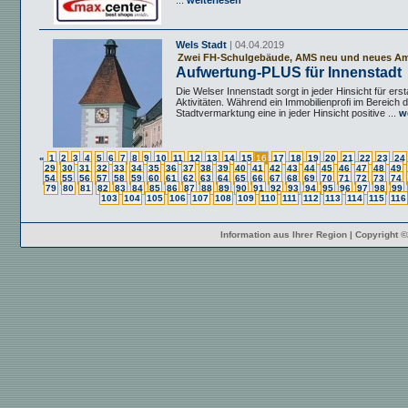
...
weiterlesen
Wels Stadt
| 04.04.2019
Zwei FH-Schulgebäude, AMS neu und neues A
Aufwertung-PLUS für Innenstadt
Die Welser Innenstadt sorgt in jeder Hinsicht für ers
Aktivitäten. Während ein Immobilienprofi im Bereich 
Stadtvermarktung eine in jeder Hinsicht positive ...
we
«
1
2
3
4
5
6
7
8
9
10
11
12
13
14
15
16
17
18
19
20
21
22
23
24
29
30
31
32
33
34
35
36
37
38
39
40
41
42
43
44
45
46
47
48
49
54
55
56
57
58
59
60
61
62
63
64
65
66
67
68
69
70
71
72
73
74
79
80
81
82
83
84
85
86
87
88
89
90
91
92
93
94
95
96
97
98
99
103
104
105
106
107
108
109
110
111
112
113
114
115
116
Information aus Ihrer Region | Copyright 