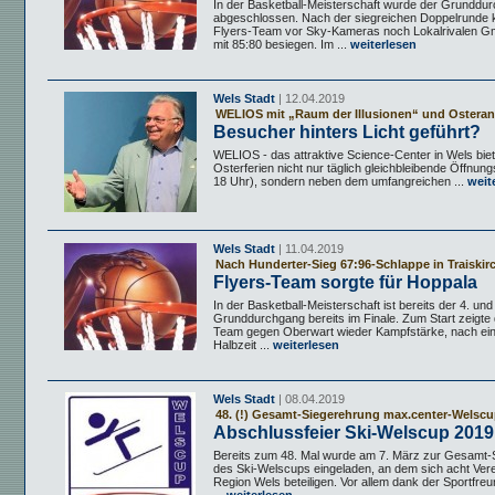
In der Basketball-Meisterschaft wurde der Grunddu
abgeschlossen. Nach der siegreichen Doppelrunde 
Flyers-Team vor Sky-Kameras noch Lokalrivalen 
mit 85:80 besiegen. Im ...
weiterlesen
Wels Stadt
| 12.04.2019
WELIOS mit „Raum der Illusionen“ und Ostera
Besucher hinters Licht geführt?
WELIOS - das attraktive Science-Center in Wels bie
Osterferien nicht nur täglich gleichbleibende Öffnung
18 Uhr), sondern neben dem umfangreichen ...
weit
Wels Stadt
| 11.04.2019
Nach Hunderter-Sieg 67:96-Schlappe in Traiskir
Flyers-Team sorgte für Hoppala
In der Basketball-Meisterschaft ist bereits der 4. und 
Grunddurchgang bereits im Finale. Zum Start zeigte 
Team gegen Oberwart wieder Kampfstärke, nach ei
Halbzeit ...
weiterlesen
Wels Stadt
| 08.04.2019
48. (!) Gesamt-Siegerehrung max.center-Welsc
Abschlussfeier Ski-Welscup 2019
Bereits zum 48. Mal wurde am 7. März zur Gesamt-
des Ski-Welscups eingeladen, an dem sich acht Vere
Region Wels beteiligen. Vor allem dank der Sportfreu