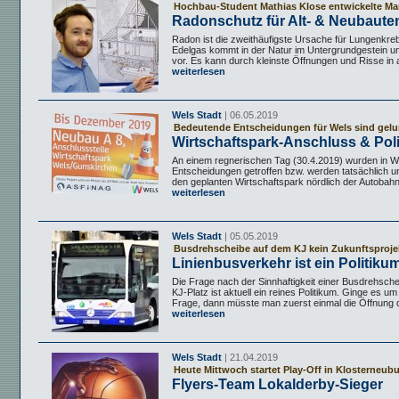
Hochbau-Student Mathias Klose entwickelte 
Radonschutz für Alt- & Neubaute
Radon ist die zweithäufigste Ursache für Lungenkre
Edelgas kommt in der Natur im Untergrundgestein un
vor. Es kann durch kleinste Öffnungen und Risse in al
weiterlesen
Wels Stadt
| 06.05.2019
Bedeutende Entscheidungen für Wels sind gel
Wirtschaftspark-Anschluss & Poli
An einem regnerischen Tag (30.4.2019) wurden in We
Entscheidungen getroffen bzw. werden tatsächlich u
den geplanten Wirtschaftspark nördlich der Autobahn 
weiterlesen
Wels Stadt
| 05.05.2019
Busdrehscheibe auf dem KJ kein Zukunftsproje
Linienbusverkehr ist ein Politiku
Die Frage nach der Sinnhaftigkeit einer Busdrehsch
KJ-Platz ist aktuell ein reines Politikum. Ginge es um
Frage, dann müsste man zuerst einmal die Öffnung de
weiterlesen
Wels Stadt
| 21.04.2019
Heute Mittwoch startet Play-Off in Klosterneub
Flyers-Team Lokalderby-Sieger