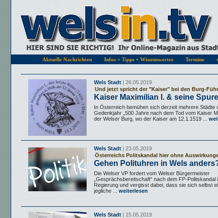
Aktuelle Nachrichten
Infos + Tipps + Wissenswertes
Termine
Wels Stadt
| 26.05.2019
Und jetzt spricht der "Kaiser" bei den Burg-Fü
Kaiser Maximilian I. & seine Spur
In Österreich bemühen sich derzeit mehrere Städte
Gedenkjahr „500 Jahre nach dem Tod vom Kaiser Maxi
der Welser Burg, wo der Kaiser am 12.1.1519 ...
wei
Wels Stadt
| 23.05.2019
Österreichs Politskandal hier ohne Auswirkung
Gehen Polituhren in Wels anders
Die Welser VP fordert vom Welser Bürgermeister
„Gesprächsbereitschaft“ nach dem FP-Politskandal i
Regierung und vergisst dabei, dass sie sich selbst e
jegliche ...
weiterlesen
Wels Stadt
| 15.05.2019