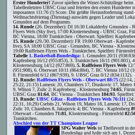
Erster Hunderter!
Zuvor spielten die Waser-Schützlinge beim
Tabellenletzten UBSC Graz und feierten den ersten Hunderter m
imposanten 111:76 (!) Score. Die größte Herausforderung stand
Weihnachtsfeiertag (Dienstag) auswärts gegen Leader und Lokal
Gmunden auf dem Programm.
14. Runde
(26. Dezember): DI 16:30 Lokalderby Gmunden - Ra
Flyers Wels (Sky live), 17:00 Klosterneuburg - UBSC Graz, Für
BC Vienna, 18:00 Traiskirchen - Oberwart. Spielfrei: Kapfenber
15. Runde
(29./30. Dezember): FR 19:00 Oberwart - Kapfenbe
live), SA 18:00 UBSC Graz - Gmunden, BC Vienna - Klostern
19:00 Raiffeisen Flyers Wels - Traiskirchen. Spielfrei: Fürstenfel
Tabelle
1. Basketball-Bundesliga
:
1. Gmunden 20/11 (938:838
Kapfenberg 16/12 (955:853), 3. Traiskirchen 16/11 (901:801), 4
Klosterneuburg 14/12 (927:869),
5. Raiffeisen Flyers Wels
12/
(951:908), 6. Oberwart 10/11 (864:884), 7. BC Vienna 10/12 (
8. Fürstenfeld 6/12 (867:939), 9. UBSC Graz 0/12 (834:1132).
12. Runde:
Raiffeisen Flyers Wels - Oberwart 88:75
(22:14, 
25:22, 21:15) Lamesic 20, Chambers 17, Draskovic 17, Mateo 1
9, Wilson 7, Zulic 2; Kapfenberg - Klosterneuburg
74:65
, Fürst
UBSC Graz
81:64
, BC Vienna - Traiskirchen
104:93
. Spielfre
13. Runde
:
UBSC GRaz - Raiffeisen Flyers Wels 76:111
(24:
22:31, 16:29) Csebits 21, Wilson 19, Mateo 18, Lamesic 17, Dr
Zulic 10, Chambers 8, Jakupovic 4; BC Vienna - Kapfenberg
8
Oberwart - Gmunden
71:81
, Klosterneuburg - Fürstenfeld
82:5
Traiskirchen.
Abschied von der TT Champions League
SPG Walter Wels
ist Titelfavorit in d
Bundesliga und holte sich am 1. Deze