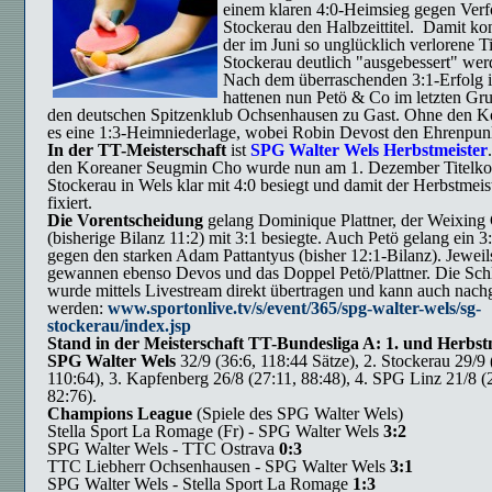
einem klaren 4:0-Heimsieg gegen Verf
Stockerau den Halbzeittitel. Damit ko
der im Juni so unglücklich verlorene Ti
Stockerau deutlich "ausgebessert" wer
Nach dem überraschenden 3:1-Erfolg i
hattenen nun Petö & Co im letzten Gr
den deutschen Spitzenklub Ochsenhausen zu Gast. Ohne den K
es eine 1:3-Heimniederlage, wobei Robin Devost den Ehrenpunlt
In der TT-Meisterschaft
ist
SPG Walter Wels Herbstmeister
den Koreaner Seugmin Cho wurde nun am 1. Dezember Titelko
Stockerau in Wels klar mit 4:0 besiegt und damit der Herbstmeist
fixiert.
Die Vorentscheidung
gelang Dominique Plattner, der Weixing
(bisherige Bilanz 11:2) mit 3:1 besiegte. Auch Petö gelang ein 3
gegen den starken Adam Pattantyus (bisher 12:1-Bilanz). Jeweil
gewannen ebenso Devos und das Doppel Petö/Plattner. Die Schl
wurde mittels Livestream direkt übertragen und kann auch nach
werden:
www.sportonlive.tv/s/event/365/spg-walter-wels/sg-
stockerau/index.jsp
Stand in der Meisterschaft TT-Bundesliga A:
1. und Herbst
SPG Walter Wels
32/9 (36:6, 118:44 Sätze), 2. Stockerau 29/9 
110:64), 3. Kapfenberg 26/8 (27:11, 88:48), 4. SPG Linz 21/8 (
82:76).
Champions League
(Spiele des SPG Walter Wels)
Stella Sport La Romage (Fr) - SPG Walter Wels
3:2
SPG Walter Wels - TTC Ostrava
0:3
TTC Liebherr Ochsenhausen - SPG Walter Wels
3:1
SPG Walter Wels - Stella Sport La Romage
1:3