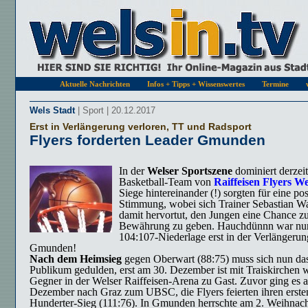
Aktuelle Nachrichten
Infos + Tipps + Wissenswertes
Termine
Wels Stadt
| Sport | 20.12.2017
Erst in Verlängerung verloren, TT und Radsport
Flyers forderten Leader Gmunden
In der
Welser Sportszene
dominiert derzeit
Basketball-Team von
Raiffeisen Flyers We
Siege hintereinander (!) sorgten für eine pos
Stimmung, wobei sich Trainer Sebastian W
damit hervortut, den Jungen eine Chance z
Bewährung zu geben. Hauchdünnn war nur
104:107-Niederlage erst in der Verlängerun
Gmunden!
Nach dem Heimsieg
gegen Oberwart (88:75) muss sich nun da
Publikum gedulden, erst am 30. Dezember ist mit Traiskirchen w
Gegner in der Welser Raiffeisen-Arena zu Gast. Zuvor ging es 
Dezember nach Graz zum UBSC, die Flyers feierten ihren erste
Hunderter-Sieg (111:76). In Gmunden herrschte am 2. Weihnach