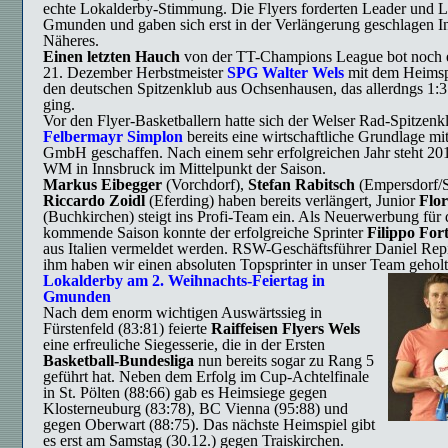
echte Lokalderby-Stimmung. Die Flyers forderten Leader und L
Gmunden und gaben sich erst in der Verlängerung geschlagen I
Näheres.
Einen letzten Hauch
von der TT-Champions League bot noch 
21. Dezember Herbstmeister
SPG Walter Wels
mit dem Heimsp
den deutschen Spitzenklub aus Ochsenhausen, das allerdngs 1:3
ging.
Vor den Flyer-Basketballern hatte sich der Welser Rad-Spitzen
Felbermayr Simplon
bereits eine wirtschaftliche Grundlage mi
GmbH geschaffen. Nach einem sehr erfolgreichen Jahr steht 20
WM in Innsbruck im Mittelpunkt der Saison.
Markus Eibegger
(Vorchdorf),
Stefan Rabitsch
(Empersdorf/S
Riccardo Zoidl
(Eferding) haben bereits verlängert, Junior
Flor
(Buchkirchen) steigt ins Profi-Team ein. Als Neuerwerbung für 
kommende Saison konnte der erfolgreiche Sprinter
Filippo For
aus Italien vermeldet werden. RSW-Geschäftsführer Daniel Repi
ihm haben wir einen absoluten Topsprinter in unser Team geholt
Lokalderby am 2. Weihnachts-Feiertag in
Gmunden
Nach dem enorm wichtigen Auswärtssieg in
Fürstenfeld (83:81) feierte
Raiffeisen Flyers Wels
eine erfreuliche Siegesserie, die in der Ersten
Basketball-Bundesliga
nun bereits sogar zu Rang 5
geführt hat. Neben dem Erfolg im Cup-Achtelfinale
in St. Pölten (88:66) gab es Heimsiege gegen
Klosterneuburg (83:78), BC Vienna (95:88) und
gegen Oberwart (88:75). Das nächste Heimspiel gibt
es erst am Samstag (30.12.) gegen Traiskirchen.