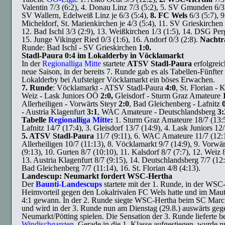
Valentin 7/3 (6:2), 4. Donau Linz 7/3 (5:2), 5. SV Gmunden 6/3 
SV Wallern, Edelweiß Linz je 6/3 (5:4),
8. FC Wels
6/3 (5:7), 9
Micheldorf, St. Marienkirchen je 4/3 (5:4), 11. SV Grieskirchen 
12. Bad Ischl 3/3 (2:9), 13. Weißkirchen 1/3 (1:5), 14. DSG Perg
15. Junge Vikinger Ried 0/3 (1:6), 16. Andorf 0/3 (2:8).
Nacht
Runde: Bad Ischl - SV Grieskirchen
1:0.
Stadl-Paura 0:4 im Lokalderby in Vöcklamarkt
In der
Regionalliga Mitte
startete
ATSV Stadl-Paura
erfolgreic
neue Saison, in der bereits 7. Runde gab es als Tabellen-Fünfter
Lokalderby bei Aufsteiger Vöcklamarkt ein böses Erwachen.
7. Runde
: Vöcklamarkt - ATSV Stadl-Paura
4:0
, St. Florian - 
Weiz - Lask Juniors OÖ
2:0,
Gleisdorf - Sturm Graz Amateure
Allerheiligen - Vorwärts Steyr
2:0
, Bad Gleichenberg - Lafnitz
- Austria Klagenfurt
3:1
, WAC Amateure - Deutschlandsberg
3:
Tabelle
Regionalliga Mitte
:
1. Sturm Graz Amateure 18/7 (13:5
Lafnitz 14/7 (17:4), 3. Gleisdorf 13/7 (14:9), 4. Lask Juniors 12/
5. ATSV Stadl-Paura
11/7 (9:11), 6. WAC Amateure 11/7 (12:1
Allerheiligen 10/7 (11:13), 8. Vöcklamarkt 9/7 (14:9), 9. Vorwär
(9:13), 10. Gurten 8/7 (10:10), 11. Kalsdorf 8/7 (7:7), 12. Weiz 8
13. Austria Klagenfurt 8/7 (9:15), 14. Deutschlandsberg 7/7 (12:
Bad Gleichenberg 7/7 (11:14), 16. St. Florian 4/8 (4:13).
Landescup: Neumarkt fordert WSC-Hertha
Der
Baunti-Landescups
startete mit der 1. Runde, in der WSC
Heimvorteil gegen den Lokalrivalen FC Wels hatte und im Mau
4:1 gewann. In der 2. Runde siegte WSC-Hertha beim SC Marc
und wird in der 3. Runde nun am Dienstag (29.8.) auswärts geg
Neumarkt/Pötting spielen. Die Sensation der 3. Runde lieferte be
Windischgarsten
. Gerade in die 1. Klasse aufgestiegen, wurde 