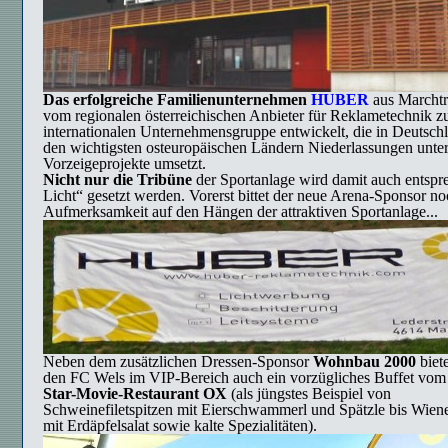
Das erfolgreiche Familienunternehmen
HUBER
aus Marchtr
vom regionalen österreichischen Anbieter für Reklametechnik zu
internationalen Unternehmensgruppe entwickelt, die in Deutsch
den wichtigsten osteuropäischen Ländern Niederlassungen unter
Vorzeigeprojekte umsetzt.
Nicht nur die Tribüne
der Sportanlage wird damit auch entspr
Licht“ gesetzt werden. Vorerst bittet der neue Arena-Sponsor n
Aufmerksamkeit auf den Hängen der attraktiven Sportanlage...
Neben dem zusätzlichen Dressen-Sponsor
Wohnbau 2000
biete
den FC Wels im VIP-Bereich auch ein vorzügliches Buffet vom 
Star-Movie-Restaurant OX
(als jüngstes Beispiel von
Schweinefiletspitzen mit Eierschwammerl und Spätzle bis Wiene
mit Erdäpfelsalat sowie kalte Spezialitäten).