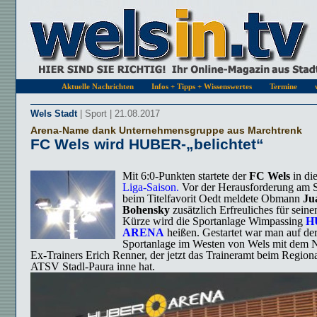
Aktuelle Nachrichten
Infos + Tipps + Wissenswertes
Termine
Wels Stadt
| Sport | 21.08.2017
Arena-Name dank Unternehmensgruppe aus Marchtrenk
FC Wels wird HUBER-„belichtet“
Mit 6:0-Punkten startete der
FC Wels
in di
Liga-Saison.
Vor der Herausforderung am 
beim Titelfavorit Oedt meldete Obmann
Ju
Bohensky
zusätzlich Erfreuliches für seine
Kürze wird die Sportanlage Wimpassing
H
ARENA
heißen. Gestartet war man auf de
Sportanlage im Westen von Wels mit dem 
Ex-Trainers Erich Renner, der jetzt das Traineramt beim Regiona
ATSV Stadl-Paura inne hat.