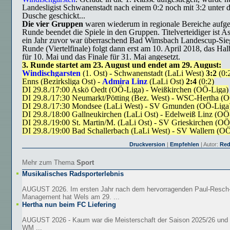
Landesligist Schwanenstadt nach einem 0:2 noch mit 3:2 unter d
Dusche geschickt...
Die vier Gruppen
waren wiederum in regionale Bereiche aufgete
Runde beendet die Spiele in den Gruppen. Titelverteidiger ist A
ein Jahr zuvor war überraschend Bad Wimsbach Landescup-Sieg
Runde (Viertelfinale) folgt dann erst am 10. April 2018, das Halb
für 10. Mai und das Finale für 31. Mai angesetzt.
3. Runde startet am 23. August und endet am 29. August:
Windischgarsten
(1. Ost) - Schwanenstadt (LaLi West)
3:2
(0:
Enns (Bezirksliga Ost) -
Admira Linz
(LaLi Ost)
2:4
(0:2)
DI 29.8./17:00 Askö Oedt (OÖ-Liga) - Weißkirchen (OÖ-Liga)
DI 29.8./17:30 Neumarkt/Pötting (Bez. West) - WSC-Hertha (
DI 29.8./17:30 Mondsee (LaLi West) - SV Gmunden (OÖ-Liga
DI 29.8./18:00 Gallneukirchen (LaLi Ost) - Edelweiß Linz (OÖ
DI 29.8./19:00 St. Martin/M. (LaLi Ost) - SV Grieskirchen (OÖ
DI 29.8./19:00 Bad Schallerbach (LaLi West) - SV Wallern (O
Druckversion
|
Empfehlen
| Autor:
Red
Mehr zum Thema
Sport
Musikalisches Radsporterlebnis
AUGUST 2026. Im ersten Jahr nach dem hervorragenden Paul-Resch
Management hat Wels am 29. ...
Hertha nun beim FC Liefering
AUGUST 2026 - Kaum war die Meisterschaft der Saison 2025/26 und d
WM ...