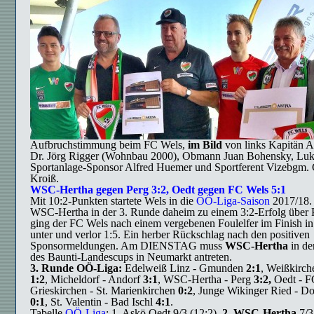
Aufbruchstimmung beim FC Wels,
im Bild
von links Kapitän A
Dr. Jörg Rigger (Wohnbau 2000), Obmann Juan Bohensky, Luk
Sportanlage-Sponsor Alfred Huemer und Sportferent Vizebgm.
Kroiß.
WSC-Hertha gegen Perg 3:2, Oedt gegen FC Wels 5:1
Mit 10:2-
Punkten startete Wels in die
OÖ-Liga-Saison
2017/18.
WSC-Hertha in der 3. Runde daheim zu einem 3:2-Erfolg über 
ging der FC Wels nach einem vergebenen Foulelfer im Finish i
unter und verlor 1:5. Ein herber Rückschlag nach den positiven
Sponsormeldungen. Am DIENSTAG muss
WSC-Hertha
in de
des Baunti-Landescups in Neumarkt antreten.
3. Runde
OÖ-Liga
:
Edelweiß Linz - Gmunden
2:1
, Weißkirch
1:2
, Micheldorf - Andorf
3:1
, WSC-Hertha - Perg
3:2,
Oedt - 
Grieskirchen - St. Marienkirchen
0:2
, Junge Wikinger Ried - D
0:1
, St. Valentin - Bad Ischl
4:1
.
Tabelle
OÖ-Liga
: 1. Askö Oedt 9/3 (12:2),
2. WSC-Hertha
7/3