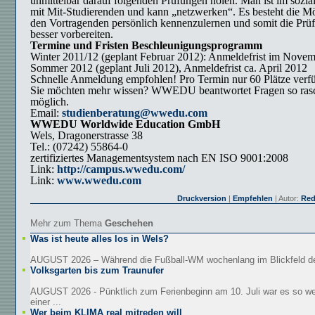
unmittelbar darauf folgenden Prüfungen holen. Man ist im sozia
mit Mit-Studierenden und kann „netzwerken“. Es besteht die Mö
den Vortragenden persönlich kennenzulernen und somit die Prü
besser vorbereiten.
Termine und Fristen Beschleunigungsprogramm
Winter 2011/12 (geplant Februar 2012): Anmeldefrist im Novem
Sommer 2012 (geplant Juli 2012), Anmeldefrist ca. April 2012
Schnelle Anmeldung empfohlen! Pro Termin nur 60 Plätze verf
Sie möchten mehr wissen? WWEDU beantwortet Fragen so rasc
möglich.
Email:
studienberatung@wwedu.com
WWEDU Worldwide Education GmbH
Wels, Dragonerstrasse 38
Tel.: (07242) 55864-0
zertifiziertes Managementsystem nach EN ISO 9001:2008
Link:
http://campus.wwedu.com/
Link:
www.wwedu.com
Druckversion
|
Empfehlen
| Autor:
Red
Mehr zum Thema
Geschehen
Was ist heute alles los in Wels?
AUGUST 2026 – Während die Fußball-WM wochenlang im Blickfeld der
Volksgarten bis zum Traunufer
AUGUST 2026 - Pünktlich zum Ferienbeginn am 10. Juli war es so we
einer ...
Wer beim KLIMA real mitreden will