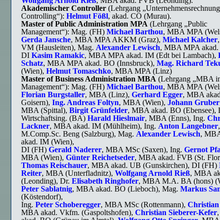
Wolfgang Arnold
Rieß
, MBA akad. FVB (Leonding).
Akademischer Controller
(Lehrgang „Unternehmensrechnung
Controlling“):
Helmut Fößl
, akad. CO (Murau).
Master of Public Administration MPA
(Lehrgang „Public
Management“): Mag. (FH)
Michael Barthou
, MBA MPA (Wels
Gerda Jansche
, MBA MPA AKKM (Graz),
Michael Kalcher
VM (Hausleiten), Mag.
Alexander Lewisch
, MBA MPA akad. 
DI
Kasim Ramakic
, MBA MPA akad. IM (Edt bei Lambach),
Schatz
, MBA MPA akad. BO (Innsbruck),
Mag. Richard Tek
(Wien),
Helmut Tomaschko
, MBA MPA (Linz)
Master of Business Administration MBA
(Lehrgang „MBA in
Management“): Mag. (FH)
Michael Barthou
, MBA MPA (Wels
Florian Burgstaller
, MBA (Linz),
Gerhard Egger
, MBA akad
Goisern),
Ing. Andreas Foltyn
, MBA (Wien),
Johann Gruber
MBA (Spittal),
Birgit Grünfelder
, MBA akad. BO (Ebensee), D
Wirtschaftsing. (BA)
Harald Hieslmair
, MBA (Enns), Ing.
Chr
Lackner
, MBA akad. IM (Mühlheim), Ing.
Anton Langebner
M.Comp.Sc. Beng (Salzburg), Mag.
Alexander Lewisch
, MB
akad. IM (Wien),
DI (FH)
Gerald Naderer
, MBA MSc (Saxen), Ing.
Gernot Pf
MBA (Wien),
Günter Reichetseder
, MBA akad. FVB (St. Flori
Thomas Reischauer
, MBA akad. UB (Gunskirchen), DI (FH)
Reiter
, MBA (Unterfladnitz),
Wolfgang Arnold Rieß
, MBA a
(Leonding), Dr.
Elisabeth Ringhofer
, MBA M.A. BA (hons) (
Peter Sablatnig
, MBA akad. BO (Lieboch), Mag.
Markus San
(Köstendorf),
Ing.
Peter Schoberegger
, MBA MSc (Rottenmann),
Christian
MBA akad. Vkfm. (Gaspoltshofen),
Christian Sieberer-Kefer