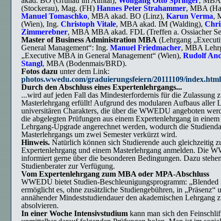
akad. BO (Grünau im Almtal),
Wolfgang
Otto Springer
, MBA
(Stockerau), Mag. (FH)
Hannes Peter Strahammer
, MBA (Ha
Manuel Tomaschko
, MBA akad. BO (Linz),
Karun Verma
,
(Wien), Ing.
Christoph Vitale
, MBA akad. IM (Walding),
Chri
Zimmerebner
, MBA MBA akad. FDL (Treffen a. Ossiacher Se
Master of Business Administration MBA
(Lehrgang „Execut
General Management“: Ing.
Manuel Friedmacher
, MBA Lehr
„Executive MBA in General Management“ (Wien),
Rudolf An
Stangl
, MBA (Bodenmais/BRD).
Fotos dazu
unter dem Link:
photos.wwedu.com/graduierungsfeiern/20111109/index.html
Durch den Abschluss eines Expertenlehrgangs...
...wird auf jeden Fall das Mindesterfordernis für die Zulassung 
Masterlehrgang erfüllt! Aufgrund des modularen Aufbaus aller
universitären Charakters, die über die WWEDU angeboten wer
die abgelegten Prüfungen aus einem Expertenlehrgang in einem
Lehrgang-Upgrade angerechnet werden, wodurch die Studienda
Masterlehrgangs um zwei Semester verkürzt wird.
Hinweis.
Natürlich können sich Studierende auch gleichzeitig 
Expertenlehrgang und einem Masterlehrgang anmelden. Die
informiert gerne über die besonderen Bedingungen. Dazu stehen
Studienberater zur Verfügung.
Vom Expertenlehrgang zum MBA oder MPA-Abschluss
WWEDU bietet Studien-Beschleunigungsprogramm: „Blended 
ermöglicht es, ohne zusätzliche Studiengebühren, in „Präsenz“ 
annähender Mindeststudiendauer den akademischen Lehrgang 
absolvieren.
In einer Woche Intensivstudium
kann man sich den Feinschliff