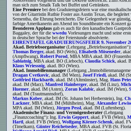
Absolventen vorgestellt und die Dekrete überreicht. Zum Abschl
man sich zum Smalk Talk bei Buffet und Getränken.
Eine
Premiere
bei
den
Graduierngsfeiern war
eine
musikalisch
von der Gitarristin Ruthie Foster aus Austin Texas, die begleitet
Sementha, die Ehrung bereicherte
.
Die Gelegenheit war günstig,
farbige Amerikanerin am Abend im Soundtheatre ein Konzert g
Beonderen Applaus
gab es auch für den kanadischen Gastprof
Baggaley, der für die
wwedu
Vorlesungen macht und seine erst
in deutscher Sprache bei der Feierstunde absolvierte.
EHRENTAFEL GRADUIERUNGSFEIER 9. November 2
Akad. Betriebsorganisator
(Lehrgang „Betriebsorganisation“):
Thomas Berger,
akad. BO (Wels),
Elisabeth Möseneder
, aka
(Ampflwang),
Robert Porod
, MBA MBA akad. BO (Frauenho
Sablatnig
, MBA akad. BO (Lieboch),
Claudia Schick
, akad. 
Klaus Wriessnig
, akad. BO (Wien).
Akad. Immobilienmanager
(Lehrgang „Immobilienmanagement
Dragan Cvetkovic
, akad. IM Wien),
Josef Friedl,
akad. IM (St.
Gottfried Hackbarth
, akad. IM (Altmünster), Mag.
Hans Pete
akad. IM (Marz),
Manfred Hainberger
, akad. IM (Linz),
Mich
Huemer
, akad. IM (Asten),
Zoran Kalabic
, akad. IM (Wien),
S
akad. IM (Trautmannsdorf),
Markus Kober
, akad. IM (St. Johann bei Herberstein), Ing.
Chr
Lackner
, MBA akad. IM (Mühlheim), Mag.
Alexander Lewis
MPA akad. IM (Wien),
Jürgen Pessl
, akad. IM (Luftenberg).
Akademische Finanz- und Vermögensberater
(Lehrgang
„Finanzcoaching“): Ing.
Erwin Geppert
, akad. FVB (Wien),
M
Hartl
, akad. FVB (Wien),
Wolfgang Körner-Schenk
, akad. 
(Timelkam),
Günter Reichetseder
, MBA akad. FVB (St. Floria