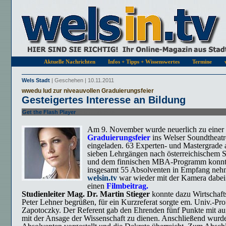
Aktuelle Nachrichten
Infos + Tipps + Wissenswertes
Termine
Wels Stadt
| Geschehen | 10.11.2011
wwedu lud zur niveauvollen Graduierungsfeier
Gesteigertes Interesse an Bildung
Get the Flash Player
to see this player.
Am 9. November wurde neuerlich zu einer
Graduierungsfe
ier
ins Welser Soundtheatr
eingeladen. 63 Experten- und Mastergrade 
sieben Lehrgängen nach österreichischem S
und dem finnischen MBA-Programm konn
insgesamt 55 Absolventen in Empfang neh
welsin.tv
war wieder mit der Kamera dabei
einen
Filmbeitrag.
Studienleiter Mag. Dr. Martin Stieger
konnte dazu Wirtschafts
Peter Lehner begrüßen, für ein Kurzreferat sorgte em. Univ.-Pro
Zapotoczky. Der Referent gab den Ehrenden fünf Punkte mit a
mit der Ansage der Wissenschaft zu dienen. Anschließend wurd